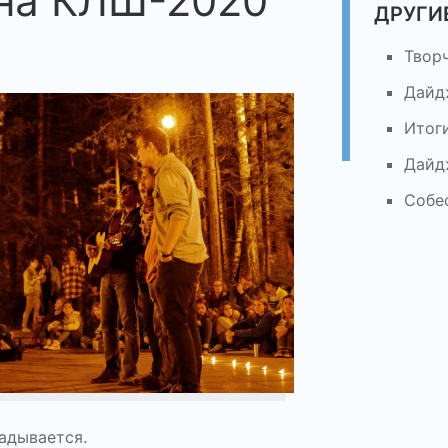
на КЛШ-2020
ДРУГИ
Твор
Дайд
Итог
Дайд
Собе
ладывается.