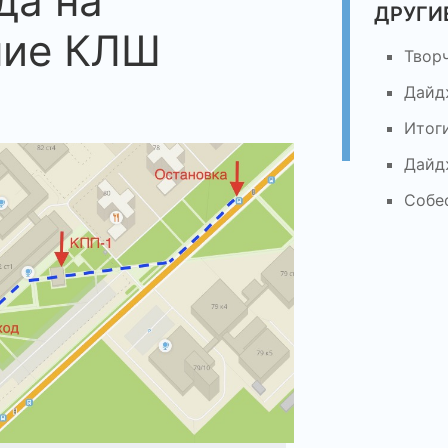
да на
ДРУГИ
ние КЛШ
Твор
Дайд
Итог
Дайд
Собе